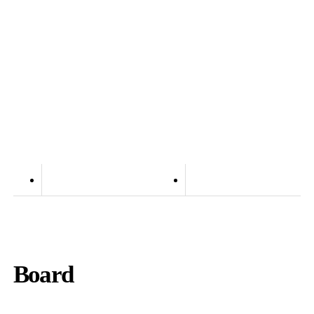
CES 2027
CES is The Global Stage For Innovation
Board