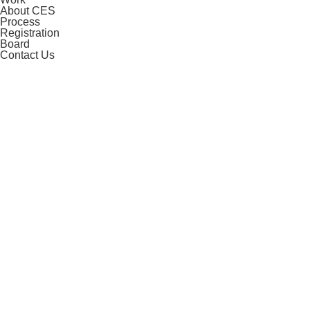
About CES
Process
Registration
Board
Contact Us
CES 2027
CES is The Global Stage For Innovation