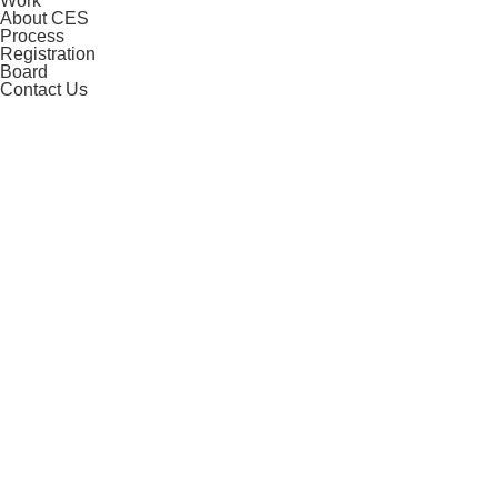
Work
About CES
Process
Registration
Board
Contact Us
CES 2027
CES is The Global Stage For Innovation