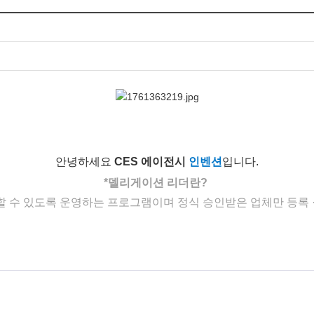
안녕하세요
CES 에이전시
인벤션
입니다
.
*
델리게이션
리더란
?
할 수 있도록 운영하는 프
로그램이며
정식
승인받은
업체만 등록