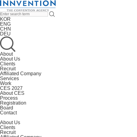
KOR
ENG
CHN
DEU
About
About Us
Clients
Recruit
Affiliated Company
Services
Work
CES 2027
About CES
Process
Registration
Board
Contact
About Us
Clients
Recruit