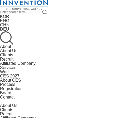
KOR
ENG
CHN
DEU
About
About Us
Clients
Recruit
Affiliated Company
Services
Work
CES 2027
About CES
Process
Registration
Board
Contact
About Us
Clients
Recruit