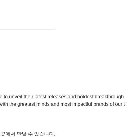
 to unveil their latest releases and boldest breakthrough
 with the greatest minds and most impactful brands of our t
 곳에서 만날 수 있습니다.