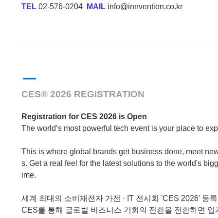
TEL
02-576-0204
MAIL
info@innvention.co.kr
ㅡ
CES® 2026 REGISTRATION
Registration for CES 2026 is Open
The world’s most powerful tech event is your place to ex
This is where global brands get business done, meet new 
s. Get a real feel for the latest solutions to the world's
ime.
세계 최대의 소비재전자 가전 · IT 전시회 'CES 2026'
CES를 통해 글로벌 비즈니스 기회의 전환을 전환하면 업계